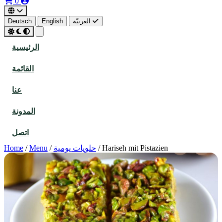
0
العربيّة
English
Deutsch
الرئيسية
القائمة
عنا
المدونة
اتصل
Hariseh mit Pistazien
/
حلويات يومية
/
Menu
/
Home