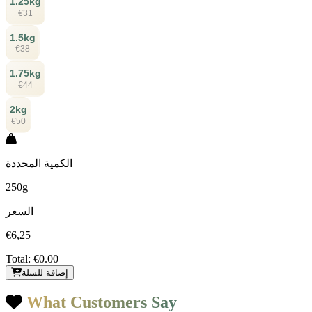
1.25kg
€31
1.5kg
€38
1.75kg
€44
2kg
€50
الكمية المحددة
250g
السعر
€6,25
Total:
€0.00
إضافة للسلة
What Customers Say