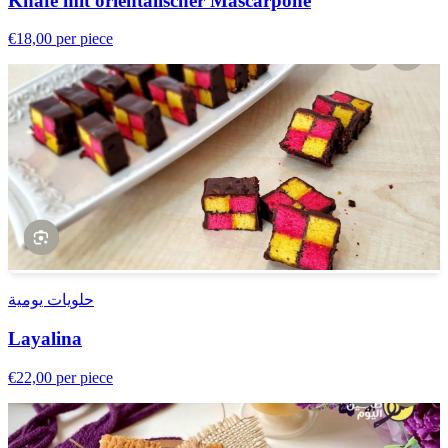
Knafe mit orientalischer Mascarpone
€18,00
per piece
حلويات يومية
Layalina
€22,00
per piece