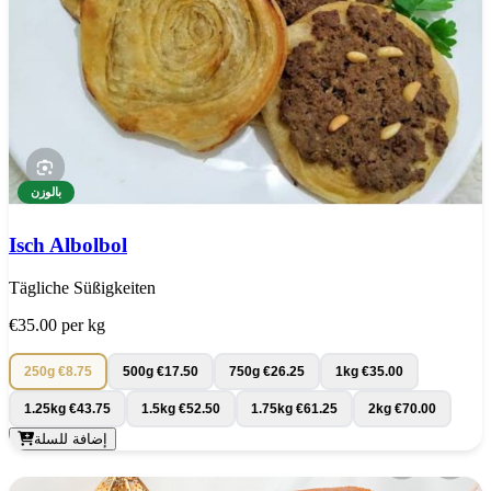
بالوزن
Isch Albolbol
Tägliche Süßigkeiten
€35.00
per kg
250g
€8.75
500g
€17.50
750g
€26.25
1kg
€35.00
1.25kg
€43.75
1.5kg
€52.50
1.75kg
€61.25
2kg
€70.00
إضافة للسلة