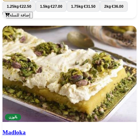
1.25kg
€22.50
1.5kg
€27.00
1.75kg
€31.50
2kg
€36.00
إضافة للسلة
بالوزن
Madloka