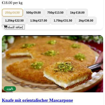
€18.00
per kg
250g
€4.50
500g
€9.00
750g
€13.50
1kg
€18.00
1.25kg
€22.50
1.5kg
€27.00
1.75kg
€31.50
2kg
€36.00
إضافة للسلة
بالوزن
Knafe mit orientalischer Mascarpone