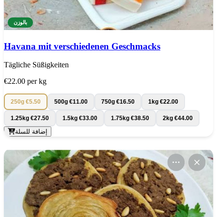
بالوزن
Havana mit verschiedenen Geschmacks
Tägliche Süßigkeiten
€22.00
per kg
250g
€5.50
500g
€11.00
750g
€16.50
1kg
€22.00
1.25kg
€27.50
1.5kg
€33.00
1.75kg
€38.50
2kg
€44.00
إضافة للسلة