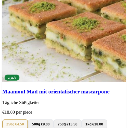
بالوزن
Maamoul Mad mit orientalischer mascarpone
Tägliche Süßigkeiten
€18.00
per piece
250g
€4.50
500g
€9.00
750g
€13.50
1kg
€18.00