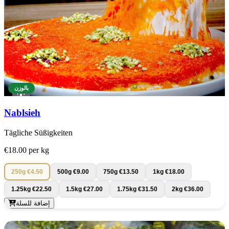
بالوزن
Nablsieh
Tägliche Süßigkeiten
€18.00
per kg
250g
€4.50
500g
€9.00
750g
€13.50
1kg
€18.00
1.25kg
€22.50
1.5kg
€27.00
1.75kg
€31.50
2kg
€36.00
إضافة للسلة