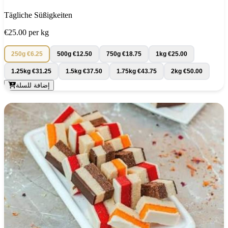
Tägliche Süßigkeiten
€25.00
per kg
250g
€6.25
500g
€12.50
750g
€18.75
1kg
€25.00
1.25kg
€31.25
1.5kg
€37.50
1.75kg
€43.75
2kg
€50.00
إضافة للسلة