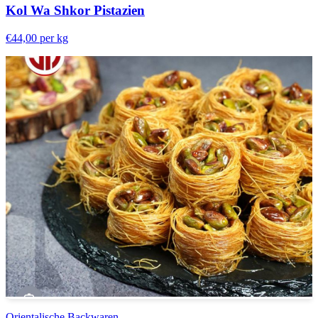
Kol Wa Shkor Pistazien
€44,00
per kg
Orientalische Backwaren