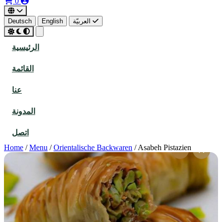
0
العربيّة
English
Deutsch
الرئيسية
القائمة
عنا
المدونة
اتصل
Home
/
Menu
/
Orientalische Backwaren
/
Asabeh Pistazien