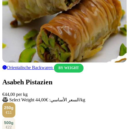
Orientalische Backwaren
BY WEIGHT
Asabeh Pistazien
€44,00
per kg
السعر الأساسي: €44,00/kg
Select Weight
250g
€11
500g
€22