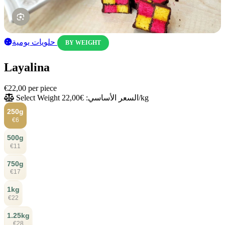
حلويات يومية
BY WEIGHT
Layalina
€22,00
per piece
السعر الأساسي: €22,00/kg
Select Weight
250g
€6
500g
€11
750g
€17
1kg
€22
1.25kg
€28