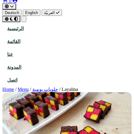
0
العربيّة
English
Deutsch
الرئيسية
القائمة
عنا
المدونة
اتصل
Layalina
/
حلويات يومية
/
Menu
/
Home