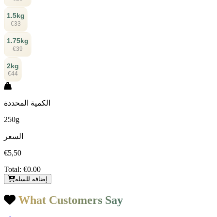
1.5kg
€33
1.75kg
€39
2kg
€44
الكمية المحددة
250g
السعر
€5,50
Total:
€0.00
إضافة للسلة
What Customers Say