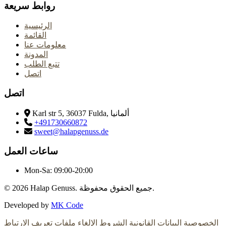
روابط سريعة
الرئيسية
القائمة
معلومات عنا
المدونة
تتبع الطلب
اتصل
اتصل
Karl str 5, 36037 Fulda, ألمانيا
+491730660872
sweet@halapgenuss.de
ساعات العمل
Mon-Sa:
09:00-20:00
Halap Genuss. جميع الحقوق محفوظة.
© 2026
Developed by
MK Code
الخصوصية
البيانات القانونية
الشروط
الإلغاء
ملفات تعريف الارتباط