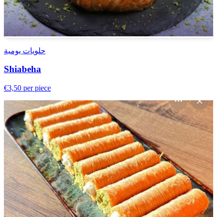
حلويات يومية
Shiabeha
€3,50
per piece