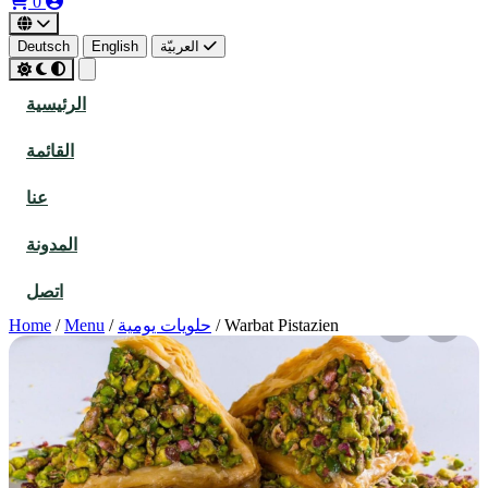
0
العربيّة
English
Deutsch
الرئيسية
القائمة
عنا
المدونة
اتصل
Warbat Pistazien
/
حلويات يومية
/
Menu
/
Home