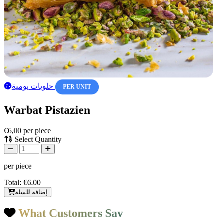
حلويات يومية
PER UNIT
Warbat Pistazien
€6,00
per piece
Select Quantity
per piece
Total:
€6.00
إضافة للسلة
What Customers Say