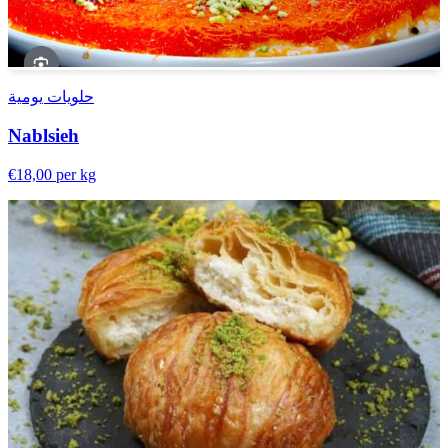
حلويات يومية
Nablsieh
€18,00
per kg