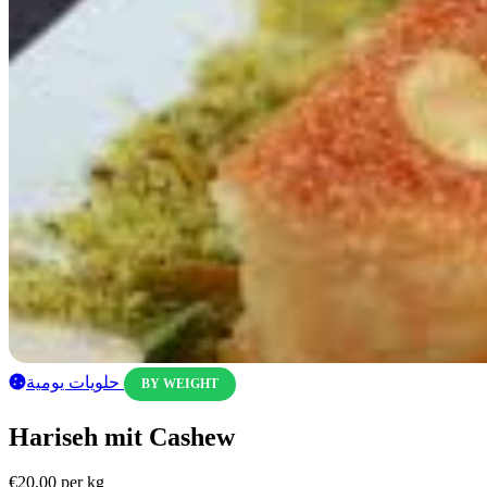
حلويات يومية
BY WEIGHT
Hariseh mit Cashew
€20,00
per kg