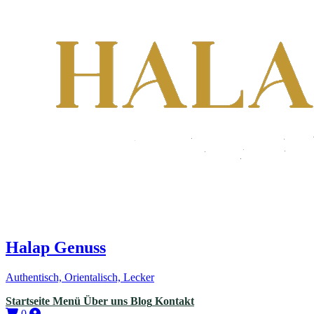
Halap Genuss
Authentisch, Orientalisch, Lecker
Startseite
Menü
Über uns
Blog
Kontakt
0