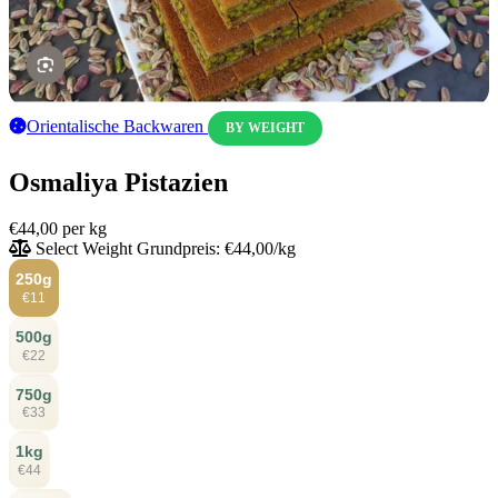
Orientalische Backwaren
BY WEIGHT
Osmaliya Pistazien
€44,00
per kg
Select Weight
Grundpreis: €44,00/kg
250g
€11
500g
€22
750g
€33
1kg
€44