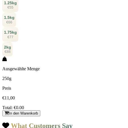
1.25kg
€55
1.5kg
€66
1.75kg
€77
2kg
€88
Ausgewählte Menge
250g
Preis
€11,00
Total:
€0.00
In den Warenkorb
What Customers Say