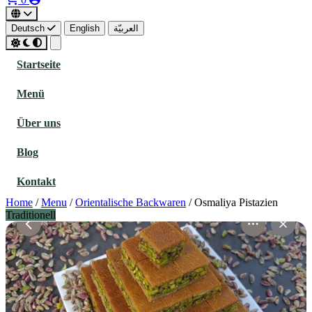
Deutsch
English
العربيّة
Startseite
Menü
Über uns
Blog
Kontakt
Home
/
Menu
/
Orientalische Backwaren
/
Osmaliya Pistazien
Traditionell