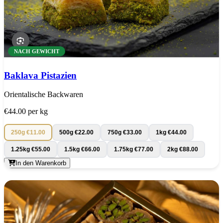
NACH GEWICHT
Baklava Pistazien
Orientalische Backwaren
€44.00
per kg
250g
€11.00
500g
€22.00
750g
€33.00
1kg
€44.00
1.25kg
€55.00
1.5kg
€66.00
1.75kg
€77.00
2kg
€88.00
In den Warenkorb