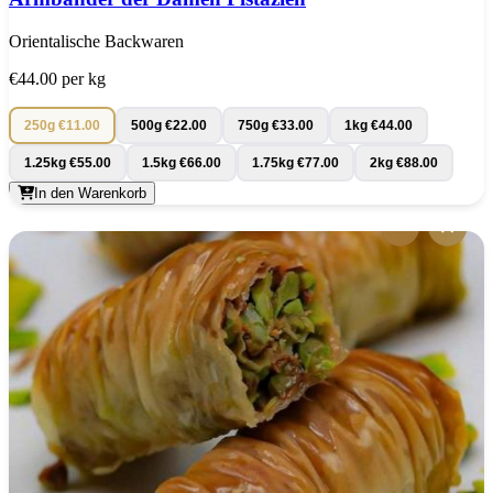
Orientalische Backwaren
€44.00
per kg
250g
€11.00
500g
€22.00
750g
€33.00
1kg
€44.00
1.25kg
€55.00
1.5kg
€66.00
1.75kg
€77.00
2kg
€88.00
In den Warenkorb