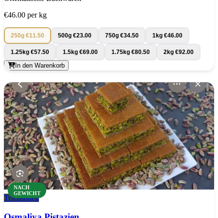
€46.00
per kg
250g
€11.50
500g
€23.00
750g
€34.50
1kg
€46.00
1.25kg
€57.50
1.5kg
€69.00
1.75kg
€80.50
2kg
€92.00
In den Warenkorb
NACH
GEWICHT
Traditionell
Osmaliya Pistazien