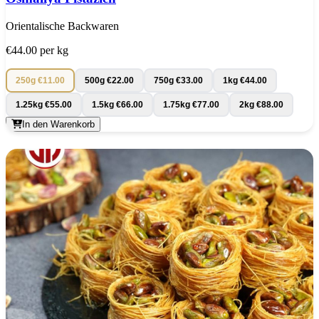
Orientalische Backwaren
€44.00
per kg
250g
€11.00
500g
€22.00
750g
€33.00
1kg
€44.00
1.25kg
€55.00
1.5kg
€66.00
1.75kg
€77.00
2kg
€88.00
In den Warenkorb