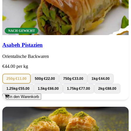
NACH GEWICHT
Asabeh Pistazien
Orientalische Backwaren
€44.00
per kg
250g
€11.00
500g
€22.00
750g
€33.00
1kg
€44.00
1.25kg
€55.00
1.5kg
€66.00
1.75kg
€77.00
2kg
€88.00
In den Warenkorb