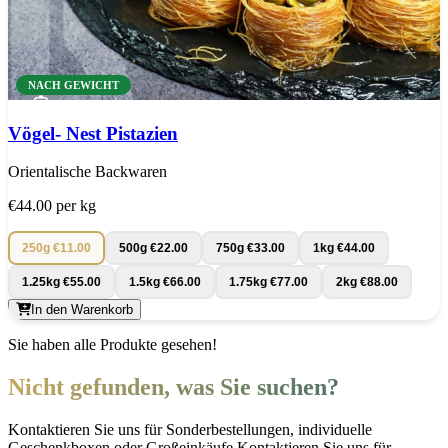
NACH GEWICHT
Vögel- Nest Pistazien
Orientalische Backwaren
€44.00
per kg
250g
€11.00
500g
€22.00
750g
€33.00
1kg
€44.00
1.25kg
€55.00
1.5kg
€66.00
1.75kg
€77.00
2kg
€88.00
In den Warenkorb
Sie haben alle Produkte gesehen!
Nicht gefunden, was Sie suchen?
Kontaktieren Sie uns für Sonderbestellungen, individuelle
Geschenkboxen oder Großeinkäufe.Kontaktieren Sie uns für