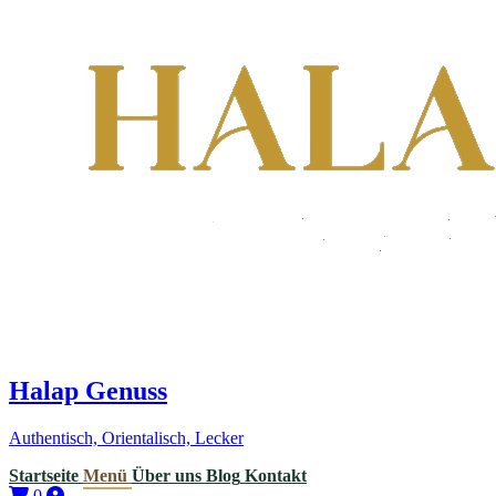
Halap Genuss
Authentisch, Orientalisch, Lecker
Startseite
Menü
Über uns
Blog
Kontakt
0