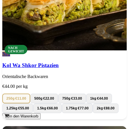
NACH
GEWICHT
Neu
Kol Wa Shkor Pistazien
Orientalische Backwaren
€44.00
per kg
250g
€11.00
500g
€22.00
750g
€33.00
1kg
€44.00
1.25kg
€55.00
1.5kg
€66.00
1.75kg
€77.00
2kg
€88.00
In den Warenkorb