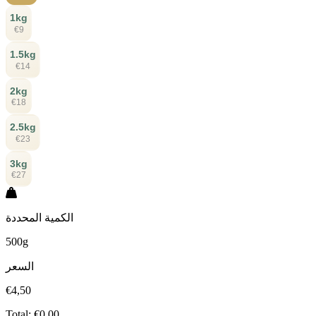
1kg
€9
1.5kg
€14
2kg
€18
2.5kg
€23
3kg
€27
الكمية المحددة
500g
السعر
€4,50
Total:
€0.00