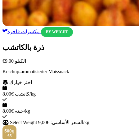
مكسرات فاخرة
BY WEIGHT
ذرة بالكاتشب
الكيلو
€9,00
Ketchup-aromatisierter Maissnack
اختر خيارك
€8,00/kg
كاتشب
€8,00/kg
جبنه
السعر الأساسي: €9,00/kg
Select Weight
500g
€5