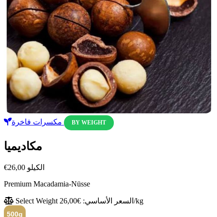
مكسرات فاخرة
BY WEIGHT
مكاديميا
الكيلو
€26,00
Premium Macadamia-Nüsse
السعر الأساسي: €26,00/kg
Select Weight
500g