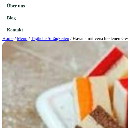
Über uns
Blog
Kontakt
Home
/
Menu
/
Tägliche Süßigkeiten
/
Havana mit verschiedenen Ge