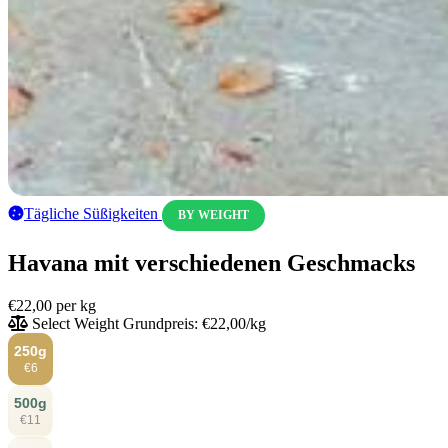
Tägliche Süßigkeiten
BY WEIGHT
Havana mit verschiedenen Geschmacks
€22,00
per kg
Select Weight
Grundpreis: €22,00/kg
250g
€6
500g
€11