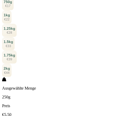
750g
€17
1kg
€22
1.25kg
€28
1.5kg
€33
1.75kg
€39
2kg
€44
Ausgewählte Menge
250g
Preis
€5,50