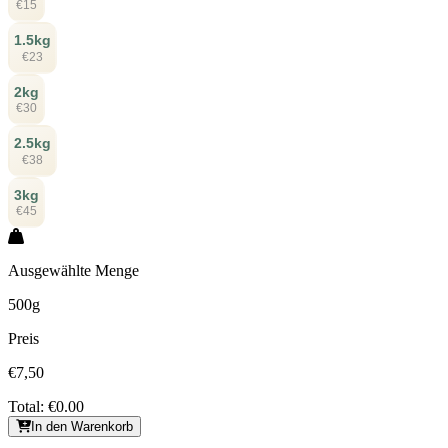
€15
1.5kg
€23
2kg
€30
2.5kg
€38
3kg
€45
Ausgewählte Menge
500g
Preis
€7,50
Total:
€0.00
In den Warenkorb