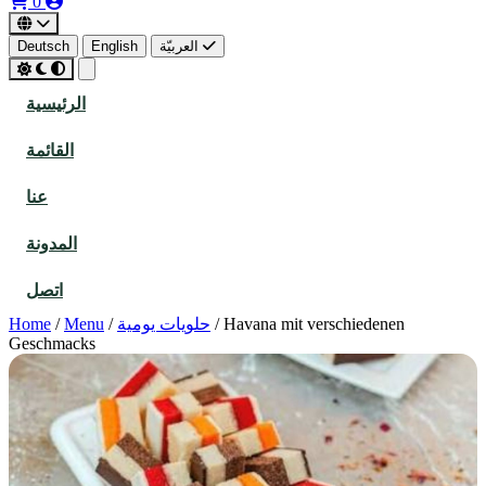
0
العربيّة
English
Deutsch
الرئيسية
القائمة
عنا
المدونة
اتصل
Havana mit verschiedenen
/
حلويات يومية
/
Menu
/
Home
Geschmacks