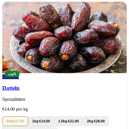
Our Products
بالوزن
Premium
Datteln
Spezialitäten
€14.00
pro kg
500g
€7.00
1kg
€14.00
1.5kg
€21.00
2kg
€28.00