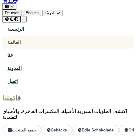
0
العربيّة
English
Deutsch
الرئيسية
القائمة
عنا
المدونة
اتصل
قائمتنا
اكتشف الحلويات السورية الأصيلة، المكسرات الفاخرة، والأطباق
التقليدية
Ori
Edle Schokolade
Gebäcke
جميع المنتجات